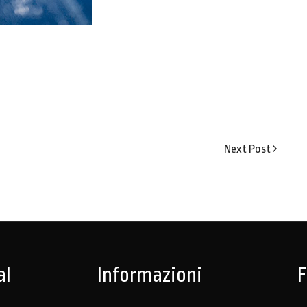
Next
Next Post
Post
al
Informazioni
F