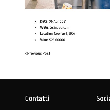
Date:
06 Apr, 2021
Website:
inusti.com
Location:
New York, USA
Value:
$25,60000
Previous
Previous Post
Navigazione
Post
articoli
Contatti
Soci